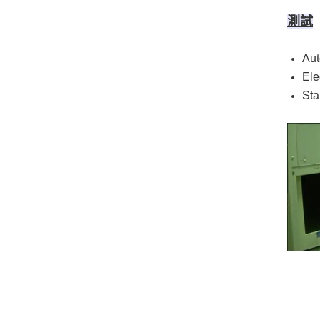
測試
Aut
Ele
Sta